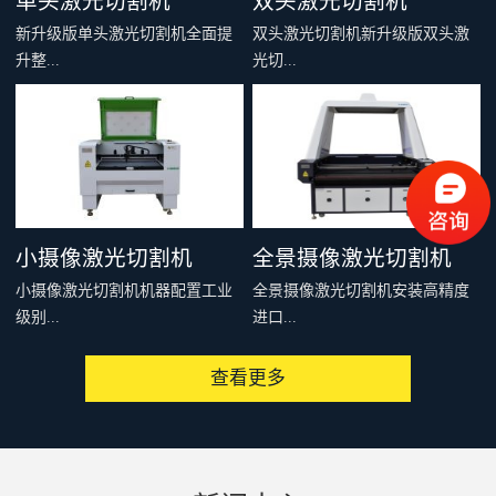
单头激光切割机
双头激光切割机
新升级版单头激光切割机全面提
双头激光切割机新升级版双头激
升整...
光切...
机刚性和结构稳定性，多个型号
割机全面提升整机刚性和结构稳
可供选择，适合绝大多数非金属
定性，多个型号可供选择，适合
材料的切割雕刻，例如：亚克
绝大多数非金属材料的切割雕
力、木料、皮革、布料、毛料、
刻，例如：亚克力、木料、皮
太阳能板等，是你购买入门级激
革、布料、毛料、太阳能板等，
小摄像激光切割机
全景摄像激光切割机
光切割机的首选。
是你购买入门级激光切割机的首
小摄像激光切割机机器配置工业
全景摄像激光切割机安装高精度
选。
级别...
进口...
查看更多
高像素CDD摄像头，可以通过提
相机，配套专用软件，可以一次
取切割对象的特征、MARK点或
性识别整个设备有效加工范围内
者轮廓，从而实现精准、快速、
的图像，通过相机提取轮廓或者
批量化连续切割加工。广泛用于
制作模板，形成切割文件发送到