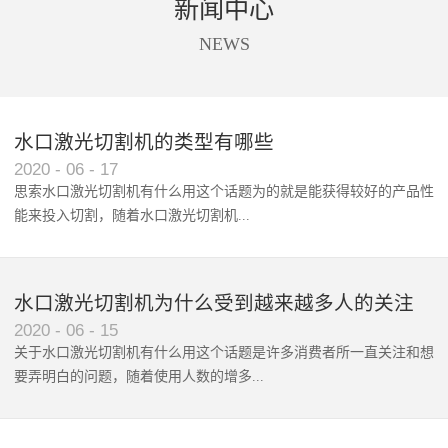
新闻中心
商标唛头、印花、亚克力、太阳
设备进行切割。同时软件还支持
能板、触摸屏等材料的精准摄像
送料，拍照、识别、切割一站式
NEWS
定位切割。
自动化处理。根据不同客户的不
同需求，全景摄像支持单头切割
和双头异步切割。广泛应用于数
码印花切割、商标唛头切割、蕾
水口激光切割机的类型有哪些
丝花边切割、超大图形拼接切
2020
-
06
-
17
割。
思索水口激光切割机有什么用这个话题为的就是能获得较好的产品性
能来投入切割，随着水口激光切割机‍...
使用范围和波及群体的增广，...
水口激光切割机为什么受到越来越多人的关注
2020
-
06
-
15
关于水口激光切割机有什么用这个话题是许多消费者所一直关注和想
要弄明白的问题，随着使用人数的增多...