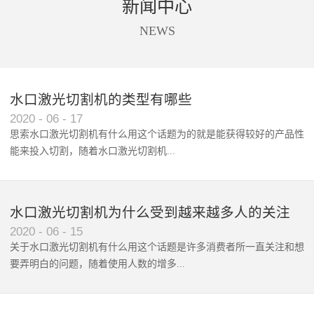
新闻中心
商标唛头、印花、亚克力、太阳
设备进行切割。同时软件还支持
能板、触摸屏等材料的精准摄像
送料，拍照、识别、切割一站式
NEWS
定位切割。
自动化处理。根据不同客户的不
同需求，全景摄像支持单头切割
和双头异步切割。广泛应用于数
码印花切割、商标唛头切割、蕾
水口激光切割机的类型有哪些
丝花边切割、超大图形拼接切
2020
-
06
-
17
割。
思索水口激光切割机有什么用这个话题为的就是能获得较好的产品性
能来投入切割，随着水口激光切割机‍...
使用范围和波及群体的增广，...
水口激光切割机为什么受到越来越多人的关注
2020
-
06
-
15
关于水口激光切割机有什么用这个话题是许多消费者所一直关注和想
要弄明白的问题，随着使用人数的增多...