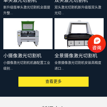
单头激光切割机
双头激光切割机
新升级版单头激光切割机全面提
双头激光切割机新升级版双头激
升整...
光切...
机刚性和结构稳定性，多个型号
割机全面提升整机刚性和结构稳
可供选择，适合绝大多数非金属
定性，多个型号可供选择，适合
材料的切割雕刻，例如：亚克
绝大多数非金属材料的切割雕
力、木料、皮革、布料、毛料、
刻，例如：亚克力、木料、皮
太阳能板等，是你购买入门级激
革、布料、毛料、太阳能板等，
小摄像激光切割机
全景摄像激光切割机
光切割机的首选。
是你购买入门级激光切割机的首
小摄像激光切割机机器配置工业
全景摄像激光切割机安装高精度
选。
级别...
进口...
查看更多
高像素CDD摄像头，可以通过提
相机，配套专用软件，可以一次
取切割对象的特征、MARK点或
性识别整个设备有效加工范围内
者轮廓，从而实现精准、快速、
的图像，通过相机提取轮廓或者
批量化连续切割加工。广泛用于
制作模板，形成切割文件发送到