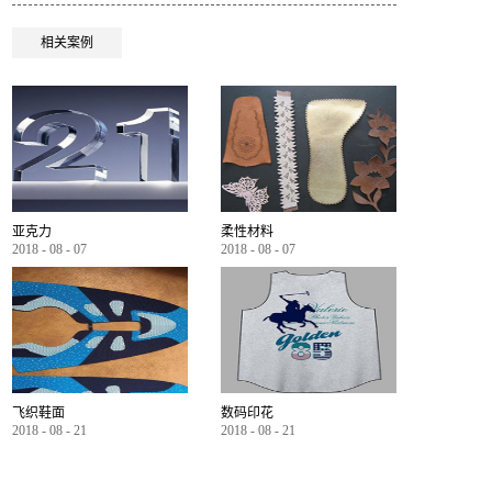
相关案例
亚克力
柔性材料
2018
-
08
-
07
2018
-
08
-
07
飞织鞋面
数码印花
2018
-
08
-
21
2018
-
08
-
21