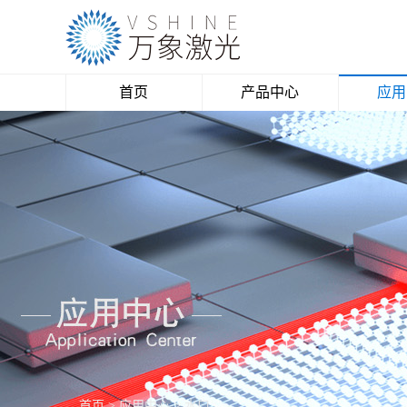
首页
产品中心
应用
激光切割机
亚
激光雕刻机
柔性
激光打标机
飞织
激光焊接机
数码
木
水
塑
太阳
首页
>
应用中心
>
水口