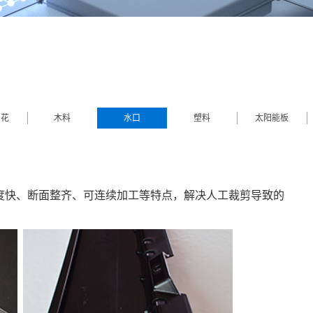
属
装
礼品
璃
印花
木料
水口
塑料
太阳能板
多
度快、断面整齐、可连续加工等特点，解决人工裁剪导致的