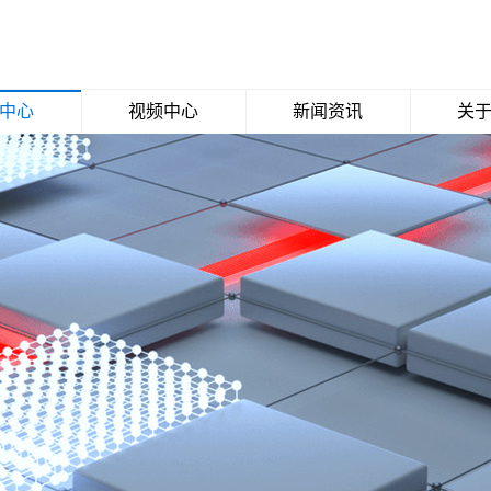
中心
视频中心
新闻资讯
关
克力
公司视频
公司新闻
关于
材料
媒体报道
鞋面
行业动态
印花
料
口
料
能板