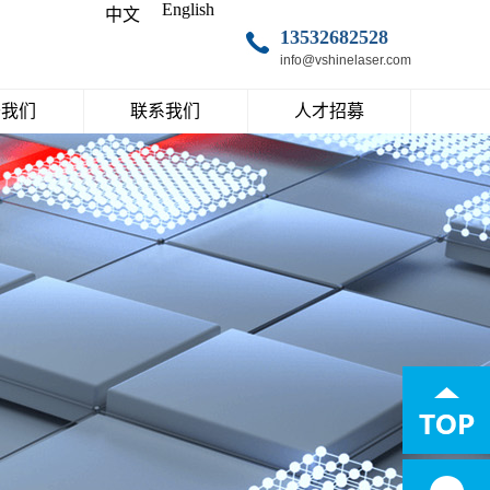
English
中文
13532682528
info@vshinelaser.com
于我们
联系我们
人才招募
万象激光
联系我们
人才理念
加入万象