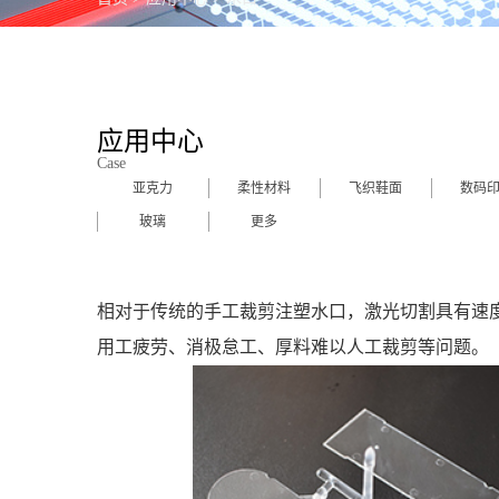
金
包
工艺
应用中心
Case
玻
亚克力
柔性材料
飞织鞋面
数码
更
玻璃
更多
相对于传统的手工裁剪注塑水口，激光切割具有速
用工疲劳、消极怠工、厚料难以人工裁剪等问题。