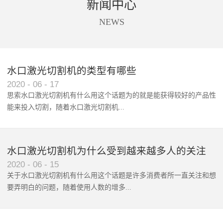
新闻中心
商标唛头、印花、亚克力、太阳
设备进行切割。同时软件还支持
能板、触摸屏等材料的精准摄像
送料，拍照、识别、切割一站式
NEWS
定位切割。
自动化处理。根据不同客户的不
同需求，全景摄像支持单头切割
和双头异步切割。广泛应用于数
码印花切割、商标唛头切割、蕾
水口激光切割机的类型有哪些
丝花边切割、超大图形拼接切
2020
-
06
-
17
割。
思索水口激光切割机有什么用这个话题为的就是能获得较好的产品性
能来投入切割，随着水口激光切割机‍...
使用范围和波及群体的增广，...
水口激光切割机为什么受到越来越多人的关注
2020
-
06
-
15
关于水口激光切割机有什么用这个话题是许多消费者所一直关注和想
要弄明白的问题，随着使用人数的增多...