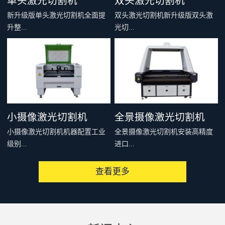
单头激光切割机
双头激光切割机
新升级版单头激光切割机全面提
双头激光切割机新升级版双头激
升整...
光切...
机刚性和结构稳定性，多个型号
割机全面提升整机刚性和结构稳
可供选择，适合绝大多数非金属
定性，多个型号可供选择，适合
材料的切割雕刻，例如：亚克
绝大多数非金属材料的切割雕
力、木料、皮革、布料、毛料、
刻，例如：亚克力、木料、皮
太阳能板等，是你购买入门级激
革、布料、毛料、太阳能板等，
小摄像激光切割机
全景摄像激光切割机
光切割机的首选。
是你购买入门级激光切割机的首
小摄像激光切割机机器配置工业
全景摄像激光切割机安装高精度
选。
级别...
进口...
查看更多
高像素CDD摄像头，可以通过提
相机，配套专用软件，可以一次
取切割对象的特征、MARK点或
性识别整个设备有效加工范围内
者轮廓，从而实现精准、快速、
的图像，通过相机提取轮廓或者
批量化连续切割加工。广泛用于
制作模板，形成切割文件发送到