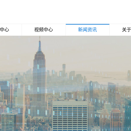
中心
视频中心
新闻资讯
关
克力
公司视频
公司新闻
关于
材料
媒体报道
鞋面
行业动态
印花
料
口
料
能板