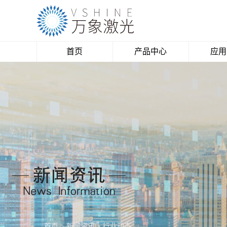
首页
产品中心
应用
激光切割机
亚
激光雕刻机
柔性
激光打标机
飞织
数码
木
水
塑
太阳
首页
>
新闻资讯
>
行业动态