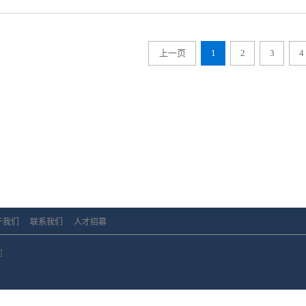
些企业特别是大批量购买水口激光切割机的单位都对
上有优惠才会对他们的大量选购起到帮助作用，所以
原因就是其价格上对用户有一定的帮助，价格上的优
上一页
1
2
3
4
业在选购材料的时候减少一定的资金，还可以维系用
品功能齐全，耐用性强许多用户在选择水果机关切割
性，水口激光切割机的产品功能很齐全而且类型也多
在什么层面中使用总能选到合适类型的产品和仪器投
时间也很长即使长时间操作也能够保持功能的正常运
用户在选购水口激光切割机的时候都会通过之前使用
过了解之后可以发现该产品的社会使用口碑良好能够
户放心的来选购使用产品的同时，也足以可见其功能
择使用该种设备仪器。以上就是水口激光切割机越来越
于我们
联系我们
人才招募
司