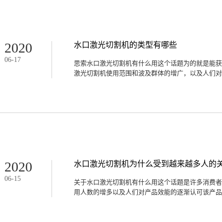
高，能够在短时间内将需要切割的物品实现自动化切
实现用户的实际需求，水口激光切割机的高效性特点
一些对于效能有着较高要求的企业或是单位儿在使用
性特点希望产品能够在短时间内起效。2.长效性在
产品的长效性特点，因为机器一旦投入使用就是长久
2020
水口激光切割机的类型有哪些
机的长效性特点可以很好地为消费者服务，保证产品
06
-
17
缝衔接，一些用户希望产品能够长久使用的时候就会
思索水口激光切割机有什么用这个话题为的就是能获
使用。3.便捷性随着水口激光切割机类型的不断增
激光切割机‍使用范围和波及群体的增广，以及人们对产
切割机的便捷性特点也就成为了消费者选择该产品的
光切割机的优势之一，能够在各种场合服务之外还可
且该产品的便捷性特点还依赖于产品体积和外形能够有
的逐渐增多对机器的类型要求也在逐渐加大，那么质
有哪些？一、单一专业款水口激光切割机在使用上比
割使用，这种产品的性能比较强在一些室外场合或是
些专业人员在进行切割的时候喜欢使用单一款的水口
程当中的一些细小过程而且能够保证产品的完整性，
及实现美观化操作。二、综合灵活款现在使用水口激
种类型的产品，不仅在效能上有较高品质的保障还能
2020
水口激光切割机为什么受到越来越多人的
说产品本身除了进行切割作用之外还带有一些零部件
06
-
15
合款水口激光切割机受到大众喜欢和购买人群逐渐增
关于水口激光切割机有什么用这个话题是许多消费者
对水口激光切割机使用频率的增加以及人们对智能化
用人数的增多以及人们对产品效能的逐渐认可该产品的
切割机逐渐进入大众视线范围之内在现代化社会中起
操作的有效融合该款产品能够很好起到作用，产品质
向性，彼时渐受到更多人士的关注因此选择智能款的水
也在逐渐加大，那么水口激光切割机为什么受到越来