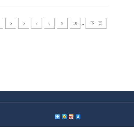
产品价格有一定的关注，因为只有在价格
水口激光切割机受到人们逐渐关注的主要
惠对消费者有很大吸引力和帮助能够为企
...
5
6
7
8
9
10
下一页
户的长久使用非常有助于消费者。二、产
机的时候都非常关注产品的功能和耐用
样能够满足消费者的多样化需求，不管是
放让操作人员很快上手，同时产品的使用
转效果很好。三、社会使用口碑良好一些
过用户那里来了解其口碑使用情况，而经
满足各个群体用户的需求，这样可以让用
很强大质量有保障因此越来越多的用户选
受人们关注的三个主要原因，大家称...