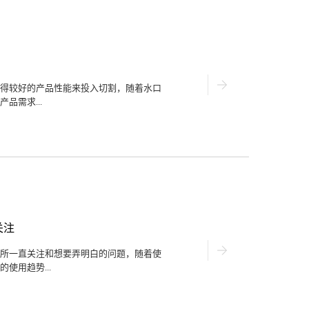
割的同时还能够起到较好效果，为了能够
也在逐步完善逐渐占据产品大功能，因此
的时候，都看准了水口激光切割机的高效
使用水口激光切割机的时候用户还需要关注
企业持续性的作业状态，而水口激光切割
长久使用的同时一直秉持着作业功能和无
看准水口激光切割机的长效性特点来投入
得较好的产品性能来投入切割，随着水口
多各式各样的产品也在逐渐呈现，水口激光
品需求...
主要目的和切入点，便捷性特点是水口激
以灵活运用在有电源和无电源状态下，而
助于安装携带等。以上就是水...
量好价格低的水口激光切割机的使用类型
较专业化能够满足一些特殊场合的产品切
高端要求的地方都能够灵活操作，所以一
激光切割机来操作，这样可以避免操作过
美观性对提升和吸引更多消费者的研究以
光切割机综合款产品的地方也比较多，这
够在其他方面起到细小灵活的作用，比如
关注
能够起到连接或是钻孔等作用，这也是综
多的重要原因。三、智能自动型随着现在
所一直关注和想要弄明白的问题，随着使
产品的需求不断扩大，智能款的水口激光
使用趋势...
到了重要作用，为了实现电子设备与机械
量和智能化操作方面也有保障非常高的倾
口激光切割机的人数在不断增加。...
越多人的瞩目关注？一、价格上有优惠一