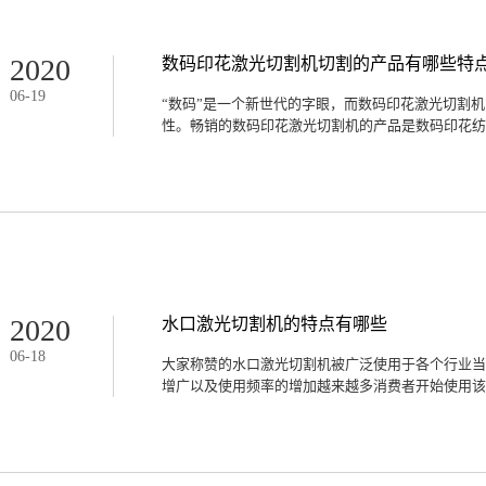
绣还是婚纱的贴花切割数码印花激光切割机都能随心
商标和补丁也是箱包设计常用的元素。数码印花激光
商。从功用上来看专业的数码印花激光切割机配合公
2020
数码印花激光切割机切割的产品有哪些特
认，因而备受消费者的青睐，使得其在箱包行业得以
06
-
19
码印花激光切割机的应用领域之一。鞋的码数和样式
“数码”是一个新世代的字眼，而数码印花激光切割
幅面内完成鞋面和鞋垫不同部位、不同尺码的恣意排
性。畅销的数码印花激光切割机的产品是数码印花纺织
廓，无需进行模板创立，操作更简便更省时。总而言
有服装行业和箱包行业以及制鞋行业。操作简便的数
遍，不只适用于曾经编织好的布料绣花片，其他印制
今电脑数码科技，将图案真实细腻地复原在面料之上
也...
绍一下数码印花激光切割机切割的产品有哪些特点？
个性化成为人们消费的一大重要要素，望文生义就是
化，人人都是设计师追求独一特性，对图案、颜色需
服装的消费出现都是小批量定制、快速反应市场的需
尚浪潮催生一大批数码印花技术的降生，数码印花机
动智能化的设备，就非常适合这种追求时髦、特性小
2020
水口激光切割机的特点有哪些
特数码印花机为所欲为的打造特性图案，而操作简便
06
-
18
片，从而迅速的完成订单、推向市场。数码印花机、
大家称赞的水口激光切割机被广泛使用于各个行业当
码印花界的“神器”。激光大幅面视觉激光切割机是
增广以及使用频率的增加越来越多消费者开始使用该产
动切割机。3、费用低减低产品本钱数码印花激光切
次参加变形婚配算法，无效处理高弹性布料和绣花后
像素单反相机正版幅面秒拍，数百样片短时间即可切割
用和拓展，因为使用人数度逐渐增加所以对产品的要
么水口激光切割机的特点有哪些？1.高效性使用水