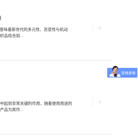
所欲地进行精准定位切割。2、箱包行业
切割机可对曾经印刷、编织、刺绣好的
用软件运用，能完成整个幅面图像的辨
点
更多的应用。3、制鞋行业鞋面切割是数
较多，应用数码印花激光切割机能在同一
机意味着新世代的多元性、百变性与机动
版方式辨认切割。全幅面自动识别鞋面轮
品结合如...
之，数码印花激光切割机的常见应用行业
码印花激光切割机的使用范围非常的普
好图形的纸质、毛料、皮革等非金属材料
，大大改善以往工夫、空间限制，下面介
1、外表时髦靓丽数码印花激光切割机的
非普通大众化的东西。青少年为打造个性
要千变万化。这也形成服装厂对数码印花
要。数码印花激光切割机的数码印花的时
、数码印花摄像定位激光切割机这两种自
而美的小批量订单。2、能彰显其个性独
的数码印花激光切割机则能疾速的切割裁
数码印花激光切割机完满结合几乎就是数
中起到非常关键的作用，随着使用用途的
针对电脑绣花、数码印花行业的高智能全自
品为其作...
割机能够视觉定位裁剪的革命性产品，初
的变形裁剪成绩，数码印花激光切割机的
。不同型号只需在电脑调理模板...
求也在逐步提高受到大家关注和好评，那
口激光切割机的用户都知道产品的效能很