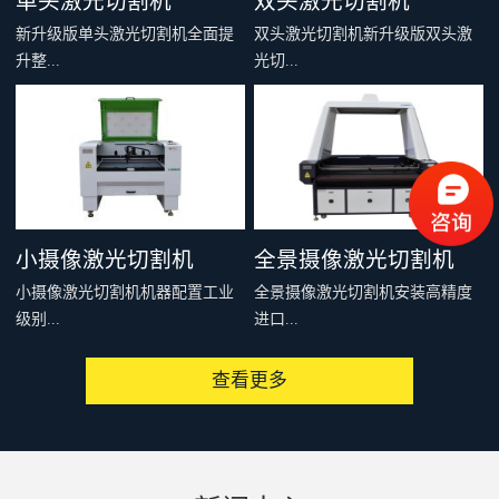
单头激光切割机
双头激光切割机
新升级版单头激光切割机全面提
双头激光切割机新升级版双头激
升整...
光切...
机刚性和结构稳定性，多个型号
割机全面提升整机刚性和结构稳
可供选择，适合绝大多数非金属
定性，多个型号可供选择，适合
材料的切割雕刻，例如：亚克
绝大多数非金属材料的切割雕
力、木料、皮革、布料、毛料、
刻，例如：亚克力、木料、皮
太阳能板等，是你购买入门级激
革、布料、毛料、太阳能板等，
小摄像激光切割机
全景摄像激光切割机
光切割机的首选。
是你购买入门级激光切割机的首
小摄像激光切割机机器配置工业
全景摄像激光切割机安装高精度
选。
级别...
进口...
查看更多
高像素CDD摄像头，可以通过提
相机，配套专用软件，可以一次
取切割对象的特征、MARK点或
性识别整个设备有效加工范围内
者轮廓，从而实现精准、快速、
的图像，通过相机提取轮廓或者
批量化连续切割加工。广泛用于
制作模板，形成切割文件发送到