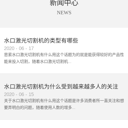
新闻中心
商标唛头、印花、亚克力、太阳
设备进行切割。同时软件还支持
能板、触摸屏等材料的精准摄像
送料，拍照、识别、切割一站式
NEWS
定位切割。
自动化处理。根据不同客户的不
同需求，全景摄像支持单头切割
和双头异步切割。广泛应用于数
码印花切割、商标唛头切割、蕾
水口激光切割机的类型有哪些
丝花边切割、超大图形拼接切
2020
-
06
-
17
割。
思索水口激光切割机有什么用这个话题为的就是能获得较好的产品性
能来投入切割，随着水口激光切割机‍...
使用范围和波及群体的增广，...
水口激光切割机为什么受到越来越多人的关注
2020
-
06
-
15
关于水口激光切割机有什么用这个话题是许多消费者所一直关注和想
要弄明白的问题，随着使用人数的增多...