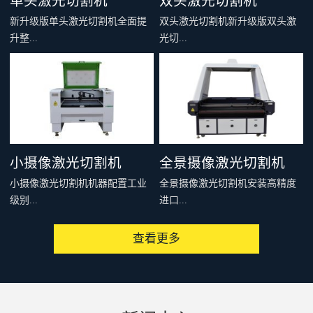
单头激光切割机
双头激光切割机
新升级版单头激光切割机全面提
双头激光切割机新升级版双头激
升整...
光切...
机刚性和结构稳定性，多个型号
割机全面提升整机刚性和结构稳
可供选择，适合绝大多数非金属
定性，多个型号可供选择，适合
材料的切割雕刻，例如：亚克
绝大多数非金属材料的切割雕
力、木料、皮革、布料、毛料、
刻，例如：亚克力、木料、皮
太阳能板等，是你购买入门级激
革、布料、毛料、太阳能板等，
小摄像激光切割机
全景摄像激光切割机
光切割机的首选。
是你购买入门级激光切割机的首
小摄像激光切割机机器配置工业
全景摄像激光切割机安装高精度
选。
级别...
进口...
查看更多
高像素CDD摄像头，可以通过提
相机，配套专用软件，可以一次
取切割对象的特征、MARK点或
性识别整个设备有效加工范围内
者轮廓，从而实现精准、快速、
的图像，通过相机提取轮廓或者
批量化连续切割加工。广泛用于
制作模板，形成切割文件发送到