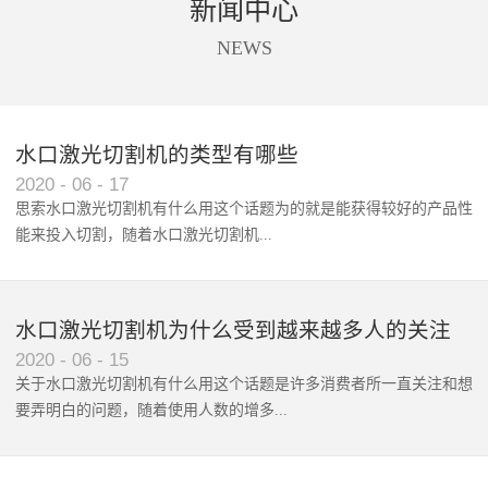
新闻中心
商标唛头、印花、亚克力、太阳
设备进行切割。同时软件还支持
能板、触摸屏等材料的精准摄像
送料，拍照、识别、切割一站式
NEWS
定位切割。
自动化处理。根据不同客户的不
同需求，全景摄像支持单头切割
和双头异步切割。广泛应用于数
码印花切割、商标唛头切割、蕾
水口激光切割机的类型有哪些
丝花边切割、超大图形拼接切
2020
-
06
-
17
割。
思索水口激光切割机有什么用这个话题为的就是能获得较好的产品性
能来投入切割，随着水口激光切割机‍...
使用范围和波及群体的增广，...
水口激光切割机为什么受到越来越多人的关注
2020
-
06
-
15
关于水口激光切割机有什么用这个话题是许多消费者所一直关注和想
要弄明白的问题，随着使用人数的增多...