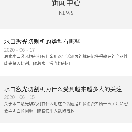
新闻中心
商标唛头、印花、亚克力、太阳
设备进行切割。同时软件还支持
能板、触摸屏等材料的精准摄像
送料，拍照、识别、切割一站式
NEWS
定位切割。
自动化处理。根据不同客户的不
同需求，全景摄像支持单头切割
和双头异步切割。广泛应用于数
码印花切割、商标唛头切割、蕾
水口激光切割机的类型有哪些
丝花边切割、超大图形拼接切
2020
-
06
-
17
割。
思索水口激光切割机有什么用这个话题为的就是能获得较好的产品性
能来投入切割，随着水口激光切割机‍...
使用范围和波及群体的增广，...
水口激光切割机为什么受到越来越多人的关注
2020
-
06
-
15
关于水口激光切割机有什么用这个话题是许多消费者所一直关注和想
要弄明白的问题，随着使用人数的增多...