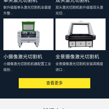
单头激光切割机
双头激光切割机
新升级版单头激光切割机全面提
双头激光切割机新升级版双头激
升整...
光切...
机刚性和结构稳定性，多个型号
割机全面提升整机刚性和结构稳
可供选择，适合绝大多数非金属
定性，多个型号可供选择，适合
材料的切割雕刻，例如：亚克
绝大多数非金属材料的切割雕
力、木料、皮革、布料、毛料、
刻，例如：亚克力、木料、皮
太阳能板等，是你购买入门级激
革、布料、毛料、太阳能板等，
小摄像激光切割机
全景摄像激光切割机
光切割机的首选。
是你购买入门级激光切割机的首
小摄像激光切割机机器配置工业
全景摄像激光切割机安装高精度
选。
级别...
进口...
查看更多
高像素CDD摄像头，可以通过提
相机，配套专用软件，可以一次
取切割对象的特征、MARK点或
性识别整个设备有效加工范围内
者轮廓，从而实现精准、快速、
的图像，通过相机提取轮廓或者
批量化连续切割加工。广泛用于
制作模板，形成切割文件发送到