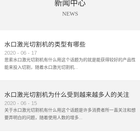
新闻中心
商标唛头、印花、亚克力、太阳
设备进行切割。同时软件还支持
能板、触摸屏等材料的精准摄像
送料，拍照、识别、切割一站式
NEWS
定位切割。
自动化处理。根据不同客户的不
同需求，全景摄像支持单头切割
和双头异步切割。广泛应用于数
码印花切割、商标唛头切割、蕾
水口激光切割机的类型有哪些
丝花边切割、超大图形拼接切
2020
-
06
-
17
割。
思索水口激光切割机有什么用这个话题为的就是能获得较好的产品性
能来投入切割，随着水口激光切割机‍...
使用范围和波及群体的增广，...
水口激光切割机为什么受到越来越多人的关注
2020
-
06
-
15
关于水口激光切割机有什么用这个话题是许多消费者所一直关注和想
要弄明白的问题，随着使用人数的增多...