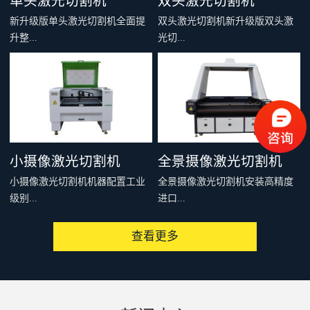
单头激光切割机
双头激光切割机
新升级版单头激光切割机全面提
双头激光切割机新升级版双头激
升整...
光切...
机刚性和结构稳定性，多个型号
割机全面提升整机刚性和结构稳
可供选择，适合绝大多数非金属
定性，多个型号可供选择，适合
材料的切割雕刻，例如：亚克
绝大多数非金属材料的切割雕
力、木料、皮革、布料、毛料、
刻，例如：亚克力、木料、皮
太阳能板等，是你购买入门级激
革、布料、毛料、太阳能板等，
小摄像激光切割机
全景摄像激光切割机
光切割机的首选。
是你购买入门级激光切割机的首
小摄像激光切割机机器配置工业
全景摄像激光切割机安装高精度
选。
级别...
进口...
查看更多
高像素CDD摄像头，可以通过提
相机，配套专用软件，可以一次
取切割对象的特征、MARK点或
性识别整个设备有效加工范围内
者轮廓，从而实现精准、快速、
的图像，通过相机提取轮廓或者
批量化连续切割加工。广泛用于
制作模板，形成切割文件发送到