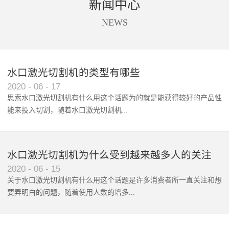
新闻中心
商标唛头、印花、亚克力、太阳
设备进行切割。同时软件还支持
能板、触摸屏等材料的精准摄像
送料，拍照、识别、切割一站式
NEWS
定位切割。
自动化处理。根据不同客户的不
同需求，全景摄像支持单头切割
和双头异步切割。广泛应用于数
码印花切割、商标唛头切割、蕾
水口激光切割机的类型有哪些
丝花边切割、超大图形拼接切
2020
-
06
-
17
割。
思索水口激光切割机有什么用这个话题为的就是能获得较好的产品性
能来投入切割，随着水口激光切割机‍...
使用范围和波及群体的增广，...
水口激光切割机为什么受到越来越多人的关注
2020
-
06
-
15
关于水口激光切割机有什么用这个话题是许多消费者所一直关注和想
要弄明白的问题，随着使用人数的增多...