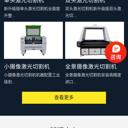
单头激光切割机
双头激光切割机
新升级版单头激光切割机全面提
双头激光切割机新升级版双头激
升整...
光切...
机刚性和结构稳定性，多个型号
割机全面提升整机刚性和结构稳
可供选择，适合绝大多数非金属
定性，多个型号可供选择，适合
材料的切割雕刻，例如：亚克
绝大多数非金属材料的切割雕
力、木料、皮革、布料、毛料、
刻，例如：亚克力、木料、皮
太阳能板等，是你购买入门级激
革、布料、毛料、太阳能板等，
小摄像激光切割机
全景摄像激光切割机
光切割机的首选。
是你购买入门级激光切割机的首
小摄像激光切割机机器配置工业
全景摄像激光切割机安装高精度
选。
级别...
进口...
查看更多
高像素CDD摄像头，可以通过提
相机，配套专用软件，可以一次
取切割对象的特征、MARK点或
性识别整个设备有效加工范围内
者轮廓，从而实现精准、快速、
的图像，通过相机提取轮廓或者
批量化连续切割加工。广泛用于
制作模板，形成切割文件发送到