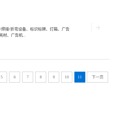
/切割/焊接/折弯设备、标识标牌、灯箱、广告
材、广告机...
告光源、LED照明、LED封装/芯片及设备
为完整的一站式商贸采购平台。经过十六
力、层次最高的广告行业盛会之一，同时
业界誉为全球广告行业“奥斯卡”年度盛
5
6
7
8
9
10
11
下一页