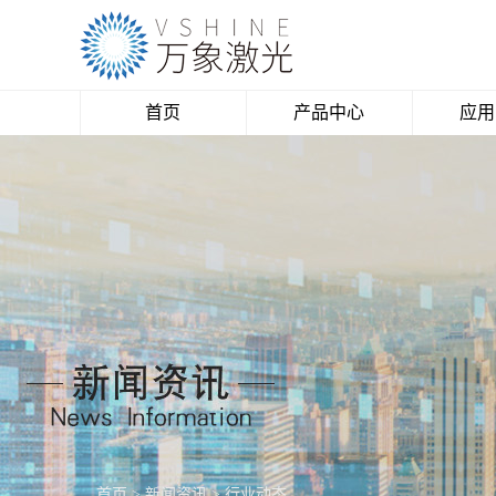
首页
产品中心
应用
激光切割机
亚
激光雕刻机
柔性
激光打标机
飞织
激光焊接机
数码
木
水
塑
太阳
首页
>
新闻资讯
>
行业动态