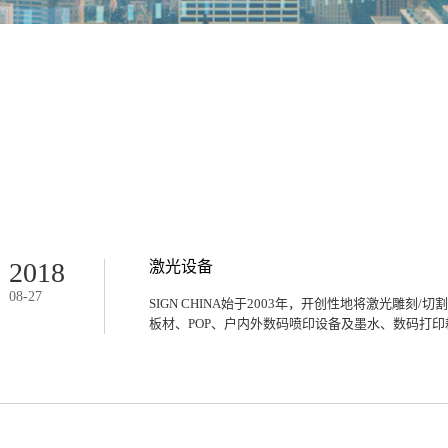
属
装
礼品
璃
多
2018
激光设备
08
-
27
SIGN CHINA始于2003年，开创性地将激光雕刻
板材、POP、户内外数码喷印设备及墨水、数码打印耗
、数字显示/触控/软件及配套、LED显示屏、LED广
等产品同台分区展示，成功为广告行业打造了首个最
年的全球推广和品牌累积，已发展成为全球最具影响
也是业界公认的观众最具全球化和国际化的展会，被