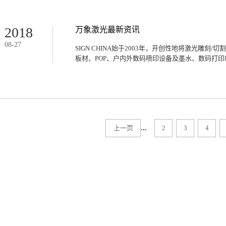
会。
2018
万象激光最新资讯
08
-
27
SIGN CHINA始于2003年，开创性地将激光雕刻
板材、POP、户内外数码喷印设备及墨水、数码打印耗
、数字显示/触控/软件及配套、LED显示屏、LED广
等产品同台分区展示，成功为广告行业打造了首个最
年的全球推广和品牌累积，已发展成为全球最具影响
也是业界公认的观众最具全球化和国际化的展会，被
...
上一页
2
3
4
会。