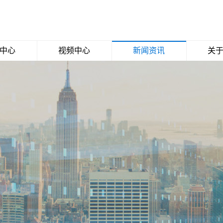
中心
视频中心
新闻资讯
关
克力
公司视频
公司新闻
关于
材料
媒体报道
鞋面
行业动态
印花
料
口
料
能板